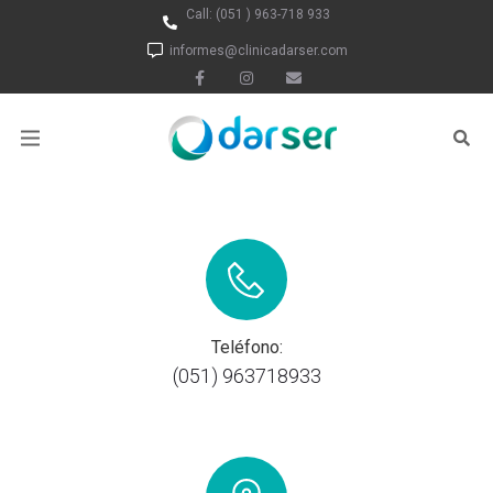
Call:
(051 ) 963-718 933
informes@clinicadarser.com
Teléfono:
(051) 963718933