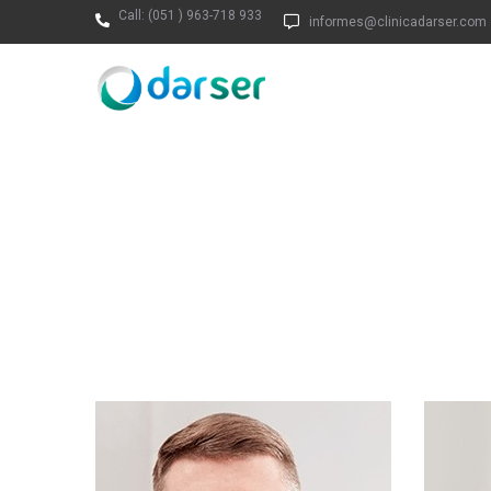
Call:
(051 ) 963-718 933
informes@clinicadarser.com