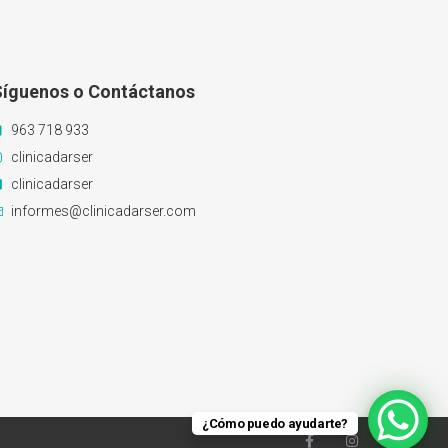
Síguenos o Contáctanos
963 718 933
clinicadarser
clinicadarser
informes@clinicadarser.com
¿Cómo puedo ayudarte?